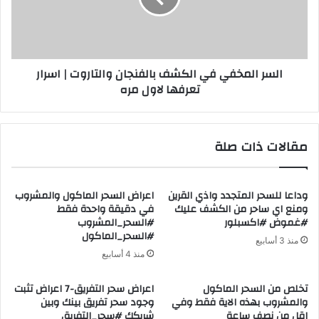
ج
ل
ن
م
أ
خ
م
ف
السر المخفي في الكشف بالفنجان والتاروت | اسرار
م
ي
تعرفها لاول مره
ج
ف
ر
ي
د
ا
و
ل
مقالات ذات صلة
ه
ك
م
ش
؟
ف
#
ب
وداعا للسحر المتجدد واذي القرين
اعراض السحر الماكول والمشروب
ا
ومنع اي ساحر من الكشف عليك
في دقيقة واحدة فقط
ا
#غموض #اكسبلور
#السحر_المشروب
ل
ل
#السحر_الماكول
ج
ف
منذ 3 أسابيع
ن
ن
منذ 4 أسابيع
#
ج
ا
ا
تخلص من السحر الماكول
اعراض سحر التفريق-7 اعراض تثبت
ل
ن
والمشروب بهذه الاية فقط وفي
وجود سحر تفريق بينك وبين
ج
و
اقل من نصف ساعة
شريكك #سحر_التفريق