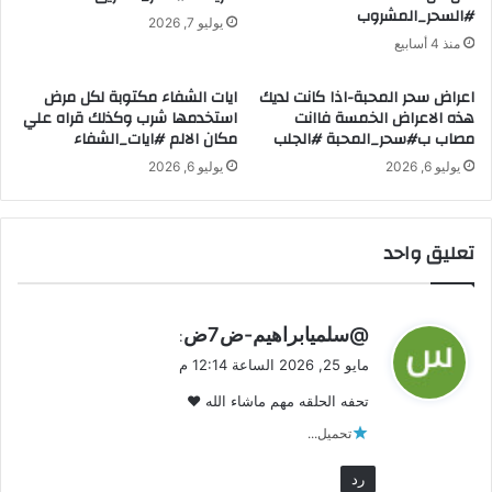
ا
#السحر_المشروب
ا
يوليو 7, 2026
ث
ل
منذ 4 أسابيع
و
ت
م
ا
اعراض سحر المحبة-اذا كانت لديك
ايات الشفاء مكتوبة لكل مرض
ر
هذه الاعراض الخمسة فاانت
استخدمها شرب وكذلك قراه علي
و
مصاب ب#سحر_المحبة #الجلب
مكان الالم #ايات_الشفاء
ت
يوليو 6, 2026
يوليو 6, 2026
|
ا
س
ر
تعليق واحد
ا
ر
ت
ي
@سلميابراهيم-ض7ض
ع
:
ق
ر
مايو 25, 2026 الساعة 12:14 م
و
ف
تحفه الحلقه مهم ماشاء الله ❤
ه
ل
ا
تحميل...
ل
ا
رد