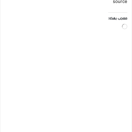
source
معجب بهذه:
ج
ا
ر
ي
ا
ل
ت
ح
م
ي
ل
…