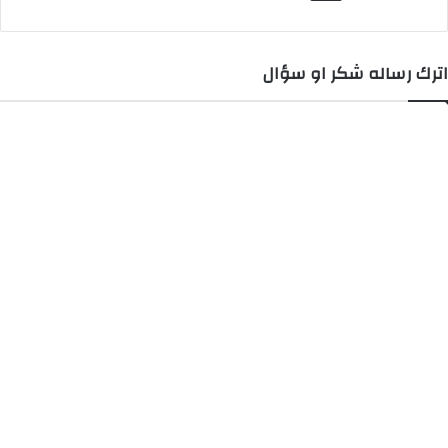
و
ل
م
اترك رساله شكر او سؤال
ر
ه