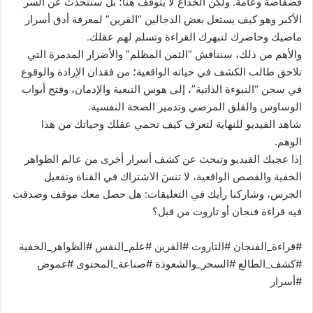
فضفاضة وعامة. ولكن الخداع لا يتوقف هنا؛ بل سنتحدث عن السر
الأكبر وهو كيف يستغل بعض الدجالين “القرين” لمعرفة أدق أسرار
ماضيك وحاضرك لتبهرك القراءة وتسلم لهم عقلك.
والأهم من ذلك، سنناقش “الثمن المظلم” والأضرار المدمرة التي
تلاحق طالب الكشف في حياته الواقعية؛ من فقدان الإرادة والوقوع
في سجن “النبوءة الذاتية”، إلى هوس التبعية والإدمان، وفتح أبواب
الوساوس والقلق المرضي وتدمير الصحة النفسية.
شاهد الفيديو للنهاية لتعرف كيف تحمي عقلك وحياتك من هذا
الوهم.
إذا عجبك الفيديو وتبحث عن كشف أسرار أخرى من عالم الظواهر
الخفية والقصص الواقعية، لا تنسَ الاشتراك في القناة وتفعيل
الجرس، وشاركنا رأيك في التعليقات: هل حصل معك موقف وصدقت
فيه قراءة فنجان أو تاروت من قبل؟
#قراءة_الفنجان #التاروت #القرين #علم_النفس #الظواهر_الخفية
#كشف_الطالع #السحر_والشعوذة #صناعة_المحتوى #غموض
#أسرار