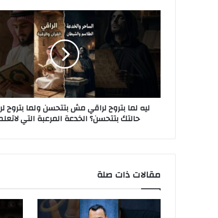
ل
ي
ه
ل
م
ا
ب
ت
ر
ليه لما بتروح لراقي مش بتتحسن ولما بتروح لر
و
حالتك بتتحسن؟ الخدعة المرعبة التي لاتعلم
ح
ل
ر
ا
ق
ي
مقالات ذات صلة
م
ش
ب
ت