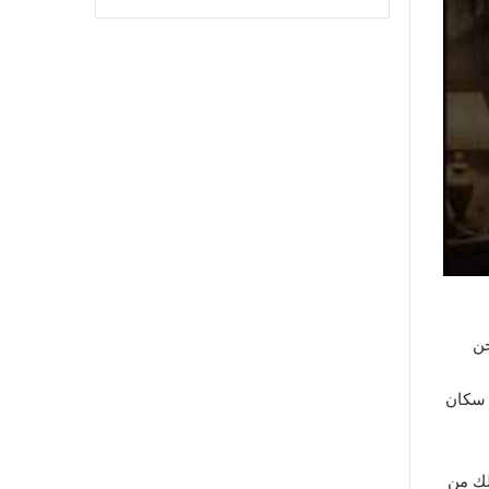
جن
 سكان
لك من