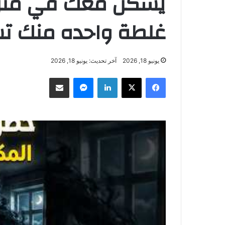
يسكن معك في منزلك
غلطة واحده منك تس
يونيو 18, 2026
آخر تحديث: يونيو 18, 2026
فيسبوك
‫X
لينكدإن
ماسنجر
مشاركة عبر البريد