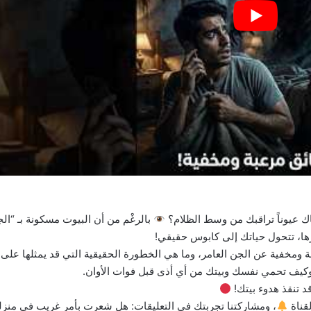
ك عيوناً تراقبك من وسط الظلام؟
بالرغْم من أن البيوت مسكونة بـ “ال
اوزها، تتحول حياتك إلى كابوس حقيقي!
 ومخفية عن الجن العامر، وما هي الخطورة الحقيقية التي قد يمثلها على
كيف تحمي نفسك وبيتك من أي أذى قبل فوات الأوان.
قد تنقذ هدوء بيتك!
لقناة
، ومشاركتنا تجربتك في التعليقات: هل شعرت بأمر غريب في منز