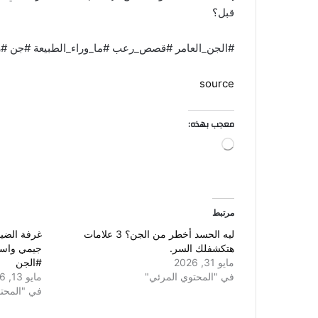
قبل؟
⁠#الجن_العامر⁠ ⁠#قصص_رعب⁠ ⁠#ما_وراء_الطبيعة⁠ ⁠#جن⁠ ⁠
source
معجب بهذه:
ج
ا
ر
ي
ا
مرتبط
ل
ت
ليه الحسد أخطر من الجن؟ 3 علامات
غرفة الضيو
ح
هتكشفلك السر.
جيمي واسر
م
مايو 31, 2026
#الجن
ي
في "المحتوي المرئي"
مايو 13, 2026
ل
في "المحت
…