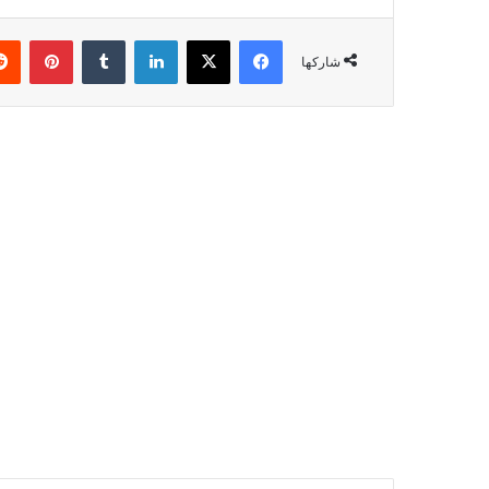
فيسبوك
‫X
لينكدإن
‏Tumblr
بينتيريست
شاركها