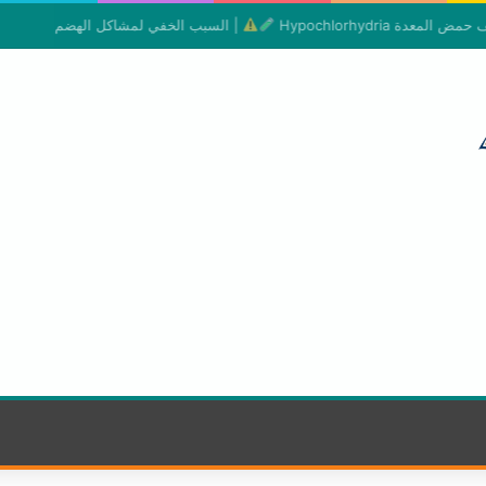
ة Hypochlorhydria
| السبب الخفي لمشاكل الهضم