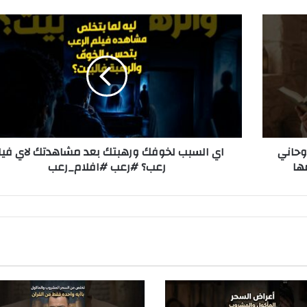
ا
ي
ا
ل
س
ب
ب
ل
خ
وحاني
اي السبب لخوفك ورهبتك بعد مشاهدتك لاي فيل
و
ها
رعب؟ #رعب #افلام_رعب
ف
ك
و
ر
ه
ب
ت
ك
ب
ع