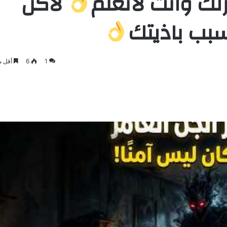
 وانت لاتعلم
لاكن
بب باذيتك
1
6
أقل م