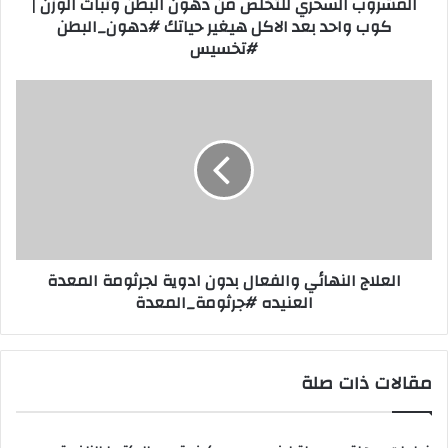
المشروب السحري للتخلص من دهون البطن وثبات الوزن |
س
كوب واحد بعد الاكل هيغير حياتك #دهون_البطن
ح
#تخسيس
ر
ي
ل
ا
ل
ل
ت
ع
خ
ل
ل
ا
ص
ج
م
ا
ن
ل
د
ن
العلاج النهائي والفعال بدون ادوية لجرثومة المعدة
ه
ه
العنيده #جرثومة_المعدة
و
ا
ن
ئ
ا
ي
ل
و
مقالات ذات صلة
ب
ا
ط
ل
ن
ف
و
ع