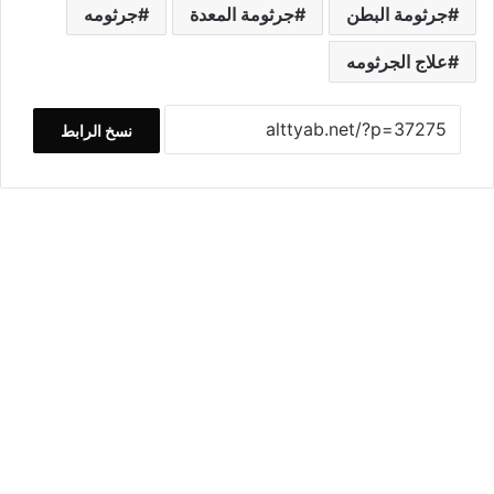
جرثومة البطن
جرثومة المعدة
جرثومه
علاج الجرثومه
نسخ الرابط