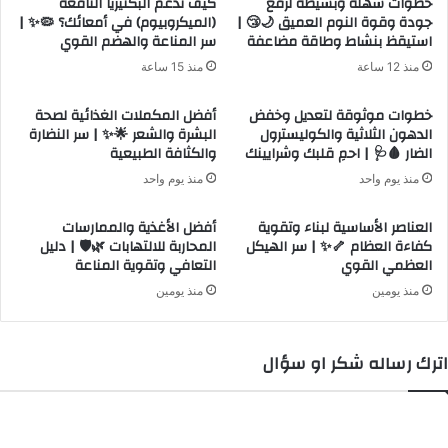
خطوات سهلة وبسيطة لرفع
كيف تدعم البكتيريا النافعة
ث
جودة وقوة النوم العميق 🌙😴 |
(الميكروبيوم) في أمعائك؟ 🦠✨ |
ا
استيقظ بنشاط وطاقة مضاعفة
سر المناعة والهضم القوي
ب
ل
ا
ب
منذ 12 ساعة
منذ 15 ساعة
ت
د
ا
و
خطوات موثوقة لتعديل وخفض
أفضل المكملات الغذائية لصحة
ل
ن
الدهون الثلاثية والكوليسترول
البشرة والشعر 🌟✨ | سر النضارة
و
ا
الضار 🩸🩺 | احمِ قلبك وشرايينك
والكثافة الطبيعية
ز
د
منذ يوم واحد
منذ يوم واحد
ن
و
|
ي
العناصر الأساسية لبناء وتقوية
أفضل الأغذية والممارسات
ك
ة
كفاءة العظام 🦴✨ | سر الهيكل
المحاربة للالتهابات 🌿🛡️ | دليل
و
ل
العظمي القوي
التعافي وتقوية المناعة
ب
ج
و
منذ يومين
منذ يومين
ر
ا
ث
ح
و
د
م
اترك رساله شكر او سؤال
ب
ة
ع
ا
د
ل
ا
م