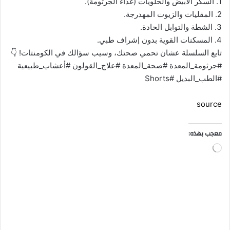
1. السكر الأبيض والحلويات (غذاء الجرثومة).
2. المقليات والزيوت المهدرجة.
3. الشطة والتوابل الحادة.
4. المسكنات القوية بدون إشراف طبي.
تابع السلسلة عشان تحمي صحتك، وسيب سؤالك في الكومنتات! 👇
#جرثومة_المعدة #صحة_المعدة #علاج_القولون #أعشاب_طبيعية
#الطب_البديل #Shorts
source
معجب بهذه:
ج
ا
ر
ي
ا
ل
ت
ح