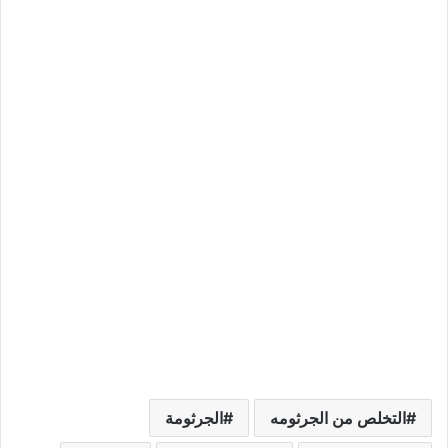
م
ي
ل
…
التخلص من الجرثومه
الجرثومة