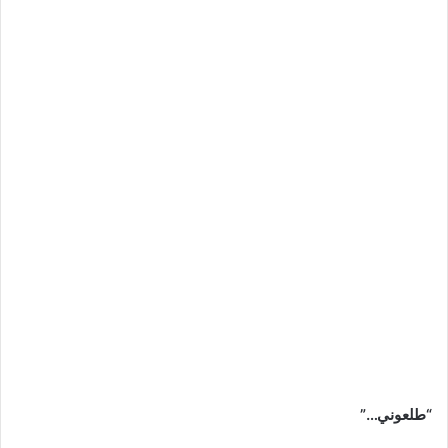
“طلعوني…”