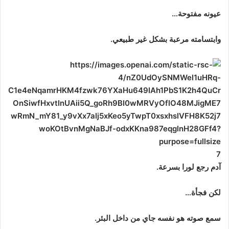
عيونه مفتوحة…
وابتسامته مرعبة بشكل غير طبيعي.
7
آدم رجع لورا بسرعة.
لكن فجأة…
سمع صوته هو نفسه جاي من داخل البئر.