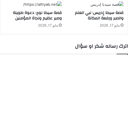
ل
ة
قصة سيدنا إدريس: نبي العلم
قصة سيدنا نوح: دعوة طويلة
ف
والصبر ورفعة المكانة
وصبر عظيم ونجاة المؤمنين
ي
ا
مايو 17, 2026
مايو 17, 2026
ل
ف
ن
اترك رساله شكر او سؤال
د
ق
ا
ل
م
ه
ج
و
ر