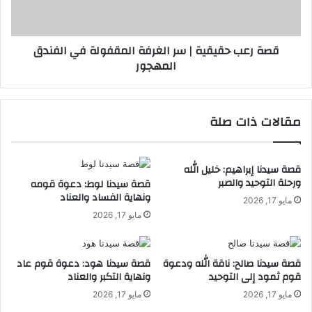
ي
ح
ب
ق
ا
ي
قصة رعب حقيقية | سر الغرفة المقفولة في الفندق
س
ق
المهجور
م
ي
ي
ة
|
س
مقالات ذات صلة
ر
ا
ل
غ
قصة سيدنا إبراهيم: خليل الله
ورحلة التوحيد والصبر
ر
قصة سيدنا لوط: دعوة قومه
ونهاية الفساد والعناد
ف
مايو 17, 2026
ة
مايو 17, 2026
ا
ل
م
قصة سيدنا صالح: ناقة الله ودعوة
قصة سيدنا هود: دعوة قوم عاد
ق
قوم ثمود إلى التوحيد
ونهاية التكبر والعناد
ف
مايو 17, 2026
مايو 17, 2026
و